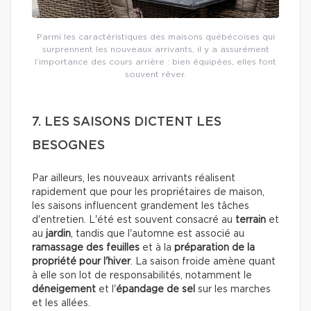
Parmi les caractéristiques des maisons québécoises qui
surprennent les nouveaux arrivants, il y a assurément
l’importance des cours arrière : bien équipées, elles font
souvent rêver.
7. LES SAISONS DICTENT LES
BESOGNES
Par ailleurs, les nouveaux arrivants réalisent
rapidement que pour les propriétaires de maison,
les saisons influencent grandement les tâches
d'entretien. L'été est souvent consacré au
terrain
et
au
jardin
, tandis que l'automne est associé au
ramassage des feuilles
et à la
préparation de la
propriété pour l'hiver
. La saison froide amène quant
à elle son lot de responsabilités, notamment le
déneigement
et l'
épandage de sel
sur les marches
et les allées.